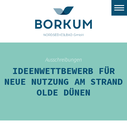
Stadtwerke Borkum
Nordsee Windport
Flugplatz
Tourismus
Ausschreibungen
Gezeitenland
IDEENWETTBEWERB FÜR
Nordsee Aquarium
NEUE NUTZUNG AM STRAND
OLDE DÜNEN
Stellenangebote/Ausbildung
Ausschreibungen
Stadt Borkum