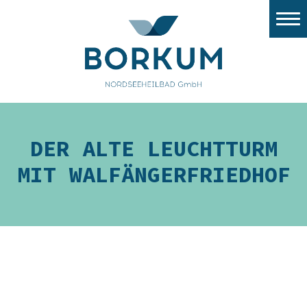
Stadtwerke Borkum
Nordsee Windport
Flugplatz
Tourismus
DER ALTE LEUCHTTURM
Gezeitenland
MIT WALFÄNGERFRIEDHOF
Nordsee Aquarium
Stellenangebote/Ausbildung
Ausschreibungen
Stadt Borkum