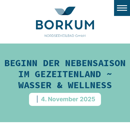
Stadtwerke Borkum
Nordsee Windport
Flugplatz
Tourismus
BEGINN DER NEBENSAISON
Gezeitenland
IM GEZEITENLAND ~
Nordsee Aquarium
WASSER & WELLNESS
Stellenangebote/Ausbildung
|
4. November 2025
Ausschreibungen
Stadt Borkum