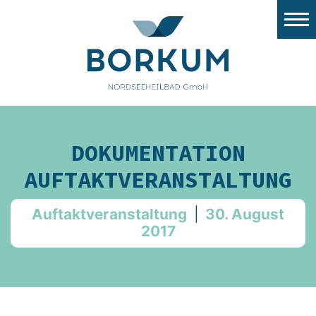
Stadtwerke Borkum
Nordsee Windport
Flugplatz
Tourismus
DOKUMENTATION
Gezeitenland
AUFTAKTVERANSTALTUNG
Nordsee Aquarium
Auftaktveranstaltung
|
30. August
Stellenangebote/Ausbildung
2017
Ausschreibungen
Stadt Borkum