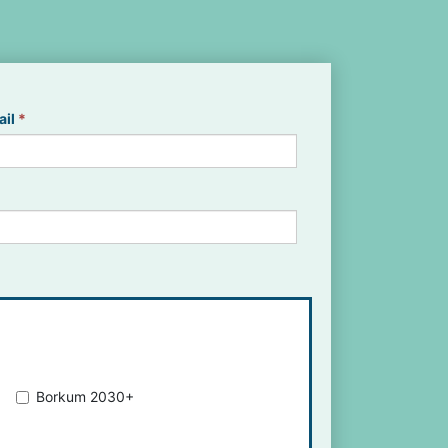
ail
*
Borkum 2030+