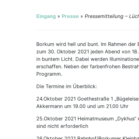
Ausschreibungen
Eingang
»
Presse
»
Pressemitteilung – Lü
Stadt Borkum
Borkum wird hell und bunt. Im Rahmen der 
zum 30. Oktober 2021 jeden Abend von 18.
in buntem Licht. Dabei werden Illuminatio
erschaffen. Neben der farbenfrohen Bestrah
Programm.
Die Termine im Überblick:
24.Oktober 2021 Goethestraße 1 „Bügeleise
Akkermann um 19.00 und um 21.00 Uhr
25.Oktober 2021 Heimatmuseum „Dykhus“ m
sind nicht erforderlich
26.Oktober 2021 Bahnhof/Borkumer Kleinbah