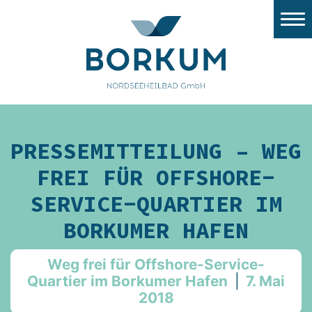
Stadtwerke Borkum
Nordsee Windport
Flugplatz
Tourismus
PRESSEMITTEILUNG – WEG
Gezeitenland
FREI FÜR OFFSHORE-
Nordsee Aquarium
SERVICE-QUARTIER IM
BORKUMER HAFEN
Stellenangebote/Ausbildung
Ausschreibungen
Weg frei für Offshore-Service-
Quartier im Borkumer Hafen
|
7. Mai
Stadt Borkum
2018