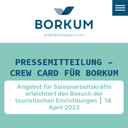
Stadtwerke Borkum
Nordsee Windport
Flugplatz
Tourismus
PRESSEMITTEILUNG –
Gezeitenland
CREW CARD FÜR BORKUM
Nordsee Aquarium
Angebot für Saisonarbeitskräfte
Stellenangebote/Ausbildung
erleichtert den Besuch der
touristischen Einrichtungen
|
14.
Ausschreibungen
April 2023
Stadt Borkum