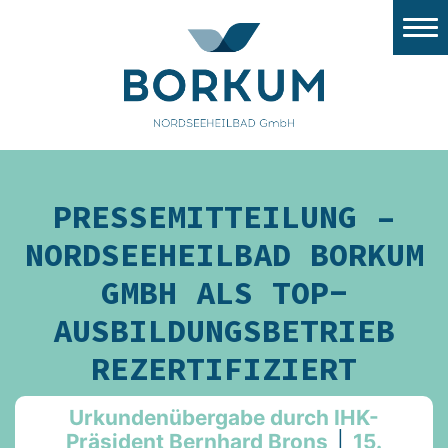
Stadtwerke Borkum
Nordsee Windport
Flugplatz
Tourismus
PRESSEMITTEILUNG –
Gezeitenland
NORDSEEHEILBAD BORKUM
Nordsee Aquarium
GMBH ALS TOP-
AUSBILDUNGSBETRIEB
Stellenangebote/Ausbildung
REZERTIFIZIERT
Ausschreibungen
Stadt Borkum
Urkundenübergabe durch IHK-
Präsident Bernhard Brons
|
15.