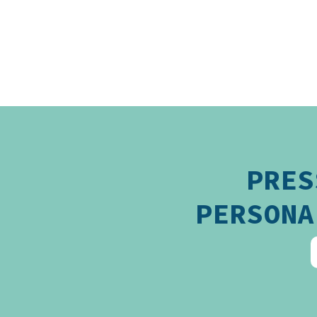
Stadtwerke Borkum
Nordsee Windport
Flugplatz
PRES
Tourismus
PERSONA
Gezeitenland
Nordsee Aquarium
Stellenangebote/Ausbi