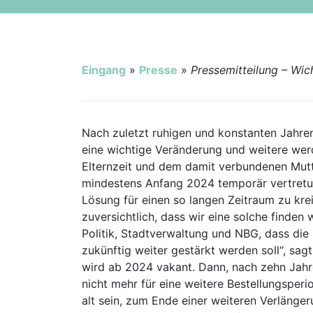
Ausschreibungen
Stadt Borkum
Eingang
»
Presse
»
Pressemitteilung – Wic
Nach zuletzt ruhigen und konstanten Jahren
eine wichtige Veränderung und weitere we
Elternzeit und dem damit verbundenen Mutte
mindestens Anfang 2024 temporär vertretu
Lösung für einen so langen Zeitraum zu krei
zuversichtlich, dass wir eine solche finde
Politik, Stadtverwaltung und NBG, dass di
zukünftig weiter gestärkt werden soll“, sag
wird ab 2024 vakant. Dann, nach zehn Jahre
nicht mehr für eine weitere Bestellungsper
alt sein, zum Ende einer weiteren Verlänger