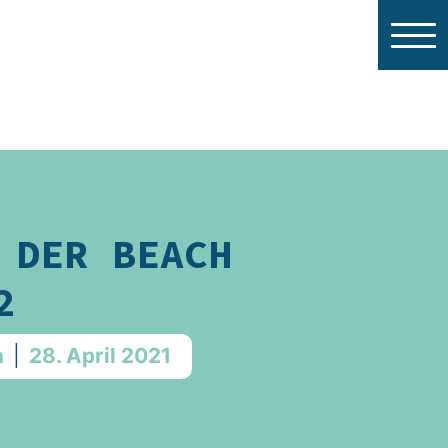
 DER BEACH
2
h
|
28. April 2021