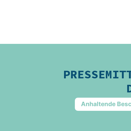
Stadtwerke Borkum
Nordsee Windport
Flugplatz
PRESSEMIT
Tourismus
Gezeitenland
Anhaltende Bes
Nordsee Aquarium
Stellenangebote/Ausbi