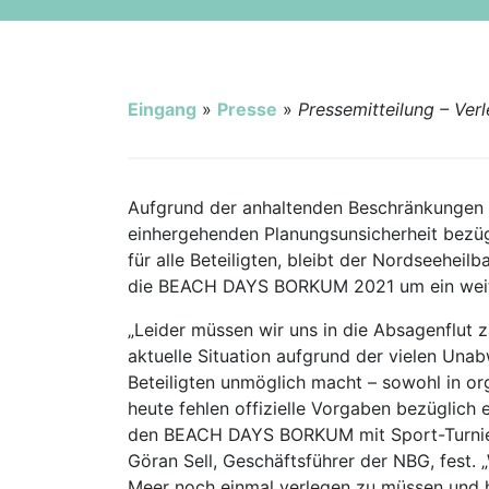
Ausschreibungen
Stadt Borkum
Eingang
»
Presse
»
Pressemitteilung – V
Aufgrund der anhaltenden Beschränkungen
einhergehenden Planungsunsicherheit bez
für alle Beteiligten, bleibt der Nordseehe
die BEACH DAYS BORKUM 2021 um ein weite
„Leider müssen wir uns in die Absagenflut z
aktuelle Situation aufgrund der vielen Unab
Beteiligten unmöglich macht – sowohl in orga
heute fehlen offizielle Vorgaben bezüglich
den BEACH DAYS BORKUM mit Sport-Turnier
Göran Sell, Geschäftsführer der NBG, fest.
Meer noch einmal verlegen zu müssen und ho